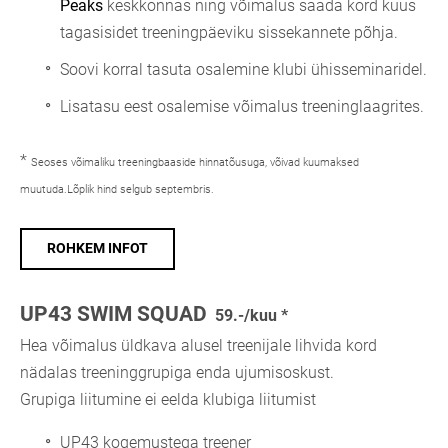
Peaks
keskkonnas ning võimalus saada kord kuus
tagasisidet treeningpäeviku sissekannete põhja.
Soovi korral tasuta osalemine klubi ühisseminaridel.
Lisatasu eest osalemise võimalus treeninglaagrites.
*
Seoses võimaliku treeningbaaside hinnatõusuga, võivad kuumaksed
muutuda.Lõplik hind selgub septembris.
ROHKEM INFOT
UP43 SWIM SQUAD
59.-/kuu *
Hea võimalus üldkava alusel treenijale lihvida kord
nädalas treeninggrupiga enda ujumisoskust.
Grupiga liitumine ei eelda klubiga liitumist
UP43 kogemustega treener