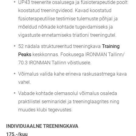
UP43 treenerite osalusega ja füsioterapeutide poolt
koostatud treeningvideod. Kavad koostatud
füsioterapeutilise testimise tulemuste põhjal ja
mõeldud nõrkade kohtade tugevdamiseks ja
vigastuste ennetamiseks triatloni treeningutel.
52 nädala struktureeritud treeningkava
Training
Peaks
keskkonnas. Fookusega IRONMAN Tallinn/
70.3 IRONMAN Tallinn võistlusele.
Võimalus valida kahe erineva raskusastmega kava
vahel.
Vabade kohtade olemasolul võimalus osaleda
praktilistel seminaridel ja treeninglaagrites ning
muudes klubi tegevustes.
INDIVIDUAALNE TREENINGKAVA
175.-/kuu