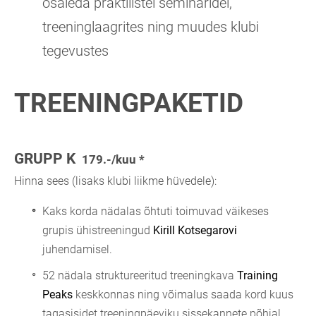
osaleda praktilistel seminaridel,
treeninglaagrites ning muudes klubi
tegevustes
TREENINGPAKETID
GRUPP K
179.-/kuu *
Hinna sees (lisaks klubi liikme hüvedele):
Kaks korda nädalas õhtuti toimuvad väikeses
grupis ühistreeningud
Kirill Kotsegarovi
juhendamisel.
52 nädala struktureeritud treeningkava
Training
Peaks
keskkonnas ning võimalus saada kord kuus
tagasisidet treeningpäeviku sissekannete põhjal.