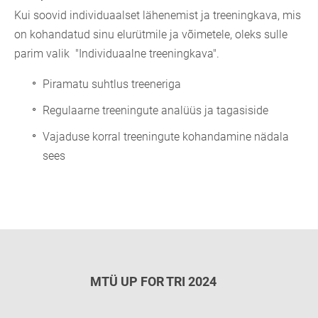
Kui soovid individuaalset lähenemist ja treeningkava, mis
on kohandatud sinu elurütmile ja võimetele, oleks sulle
parim valik "Individuaalne treeningkava".
Piramatu suhtlus treeneriga
Regulaarne treeningute analüüs ja tagasiside
Vajaduse korral treeningute kohandamine nädala
sees
MTÜ UP FOR TRI 2024