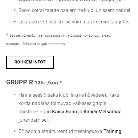
Soovi korral tasuta osalemine klubi ühisseminaridel.
Lisatasu eest osalemise võimalus treeninglaagrites.
*
Seoses võimaliku treeningbaaside hinnatõusuga, võivad kuumaksed
muutuda.Lõplik hind selgub septembris.
ROHKEM INFOT
GRUPP R
135.-/kuu *
Hinna sees (lisaks klubi liikme hüvedele).
Kaks
korda nädalas toimuvad väikeses grupis
ühistreeningud
Kaisa Rahu
ja
Anneli Metsamaa
juhendamisel.
52 nädala struktureeritud treeningkava
Training