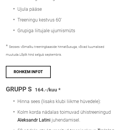
Ujula pääse
Treeningu kestvus 60'
Grupiga liitujale ujumismüts
*
Seoses võimaliku treeningbaaside hinnatõusuga, võivad kuumaksed
muutuda.Lõplik hind selgub septembris.
ROHKEM INFOT
GRUPP S
164.-/kuu *
Hinna sees (lisaks klubi liikme hüvedele):
Kolm korda nädalas toimuvad ühistreeningud
Aleksandr Latini
juhendamisel.