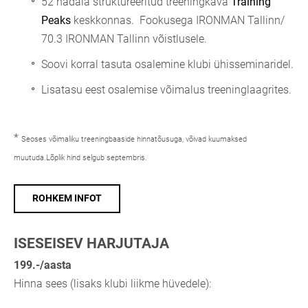
52 nädala struktureeritud treeningkava
Training
Peaks
keskkonnas. Fookusega IRONMAN Tallinn/
70.3 IRONMAN Tallinn võistlusele.
Soovi korral tasuta osalemine klubi ühisseminaridel.
Lisatasu eest osalemise võimalus treeninglaagrites.
*
Seoses võimaliku treeningbaaside hinnatõusuga, võivad kuumaksed
muutuda.Lõplik hind selgub septembris.
ROHKEM INFOT
ISESEISEV HARJUTAJA
199.-/aasta
Hinna sees (lisaks klubi liikme hüvedele):