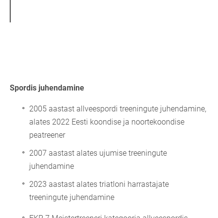
Spordis juhendamine
2005 aastast allveespordi treeningute juhendamine,
alates 2022 Eesti koondise ja noortekoondise
peatreener
2007 aastast alates ujumise treeningute
juhendamine
2023 aastast alates triatloni harrastajate
treeningute juhendamine