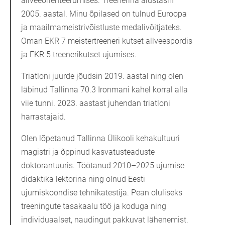
allveeorienteerumises. Treenerina alustasin
2005. aastal. Minu õpilased on tulnud Euroopa
ja maailmameistrivõistluste medalivõitjateks.
Oman EKR 7 meistertreeneri kutset allveespordis
ja EKR 5 treenerikutset ujumises.
Triatloni juurde jõudsin 2019. aastal ning olen
läbinud Tallinna 70.3 Ironmani kahel korral alla
viie tunni. 2023. aastast juhendan triatloni
harrastajaid.
Olen lõpetanud Tallinna Ülikooli kehakultuuri
magistri ja õppinud kasvatusteaduste
doktorantuuris. Töötanud 2010–2025 ujumise
didaktika lektorina ning olnud Eesti
ujumiskoondise tehnikatestija. Pean oluliseks
treeningute tasakaalu töö ja koduga ning
individuaalset, naudingut pakkuvat lähenemist.