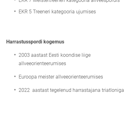
EKR 7 Meistertreeneri kategooria allveespordis
EKR 5 Treeneri kategooria ujumises
Harrastusspordi kogemus
2003 aastast Eesti koondise liige
allveeorienteerumises
Euroopa meister allveeorienteerumises
2022 aastast tegelenud harrastajana triatloniga