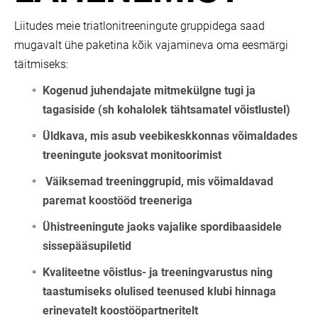
Liitudes meie triatlonitreeningute gruppidega saad
mugavalt ühe paketina kõik vajamineva oma eesmärgi
täitmiseks:
Kogenud juhendajate mitmekülgne tugi ja
tagasiside (sh kohalolek tähtsamatel võistlustel)
Üldkava, mis asub veebikeskkonnas võimaldades
treeningute jooksvat monitoorimist
Väiksemad treeninggrupid, mis võimaldavad
paremat koostööd treeneriga
Ühistreeningute jaoks vajalike spordibaasidele
sissepääsupiletid
Kvaliteetne võistlus- ja treeningvarustus ning
taastumiseks olulised teenused klubi hinnaga
erinevatelt koostööpartneritelt